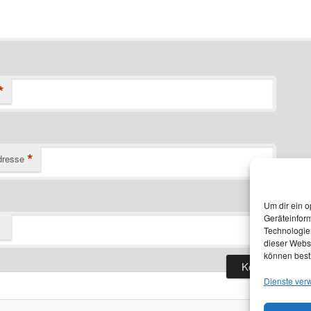
*
*
dresse
Um dir ein o
Geräteinfor
Technologien
dieser Websi
können best
Dienste ver