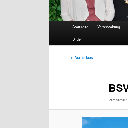
Hauptmenü
Startseite
Veranstaltung
Bilder
Bilder-
← Vorheriges
Navigation
BSV
Veröffentlich