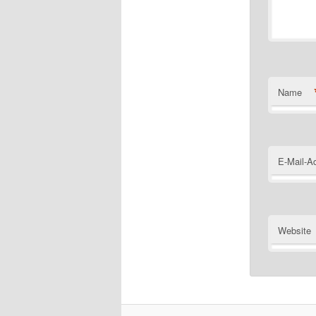
Name
E-Mail-A
Website