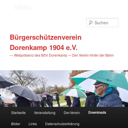
MENU
Zum
primären
Such
Inhalt
springen
Bürgerschützenverein
Dorenkamp 1904 e.V.
— Webpräsenz des BSV Dorenkamp — Der Verein hinter der Bahn
Hauptmenü
Downloads
Startseite
Veranstaltung
Der-Verein
Bilder
Links
Datenschutzerklärung