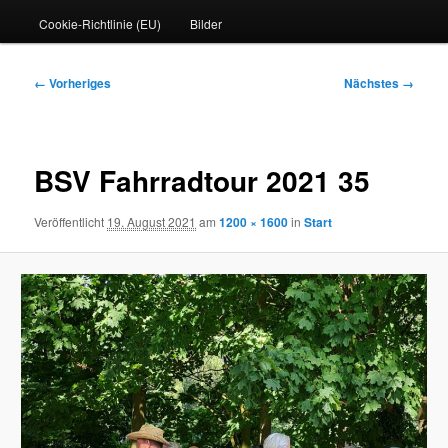
Cookie-Richtlinie (EU)
Bilder
Bilder-
← Vorheriges
Nächstes →
Navigation
BSV Fahrradtour 2021 35
Veröffentlicht
19. August 2021
am
1200 × 1600
in
Start