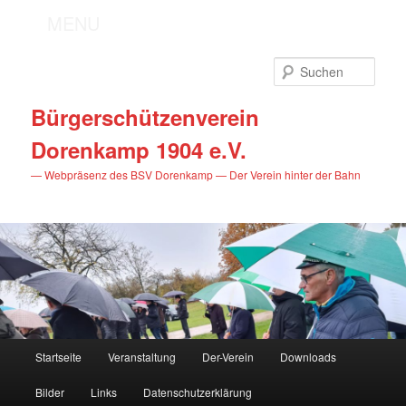
MENU
Zum
primären
Such
Inhalt
springen
Bürgerschützenverein
Dorenkamp 1904 e.V.
— Webpräsenz des BSV Dorenkamp — Der Verein hinter der Bahn
Hauptmenü
Startseite
Veranstaltung
Der-Verein
Downloads
Bilder
Links
Datenschutzerklärung