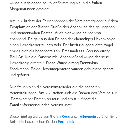
wurde ausgelassen bei toller Stimmung bis in die frühen
Morgenstunden gefeiert.
Am 2.6. bildete der Frühschopppen der Vereinsmitglieder auf dem
Festplatz an der Breiten Straße den Abschluss des gelungenen
und harmonischen Festes. Auch hier wurde es nochmal
spannend. Es galt aus den Reihen der ehemaligen Hexenkönige
einen Hexenkaiser zu ermitteln. Der hierfür ausgesuchte Vogel
erwies sich als besonders zäh. Erst nach 383 Schuss errang
Paul Szillkin die Kaiserwürde. Anschließend wurde der neue
Hexenkönig ermittelt. Diese Würde errang Franziskus
Stockmann. Beide Hexenmajestäten wurden gebührend geehrt
und gefeiert.
Nun freuen sich die Vereinsmitglieder auf die nächsten
Veranstaltungen. Am 7.7. treffen sich die Damen des Vereins zur
„Dorenkämper Damen on tour“ und am 8.7. findet die
Familienfahrradrtour des Vereins statt.
Dieser Eintrag wurde von
Stefan Ross
unter
Allgemein
veröffentlicht.
Setze ein Lesezeichen für den
Permalink
.