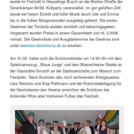
wurde im Festzelt in Hesselings Busch an der Breiten Straße die
Dorenkämper 80/90. Kultparty veranstaltet. Im gut gefüllten Zelt
wurde bei freiem Eintritt und toller Musik durch Udo und Emma
bis in die frühen Morgenstunden ausgiebig gefeiert. Die ersten
Gewinner der Tombola wurden ermittelt und bekanntgegeben.
Insgesamt wurden Preise in einem Gesamtwert von rd. 5.000€
verlost. Die Gewinnliste und Ausgabetermine der Gewinne sind
unter
www.bsv-dorenkamp.de
zu ersehen.
Am 31.05. trafen sich die Schützenbrüder um 14.30 Uhr mit dem
Spielmannszug „ Blaue Jungs“ und dem Blasorchester Rodde an
der Gaststätte Smooth an der Darbrookstraße zum Marsch zum
Festplatz. Nach Ausholen des noch amtierenden Königspaares
Lars Reckers und Anja Pohlmann und der Kranzniederlegung für
die Verstorbenen des Vereins erreichten die Schützen bei
brütender Hitze aber trockenen Fußes das Festzelt.