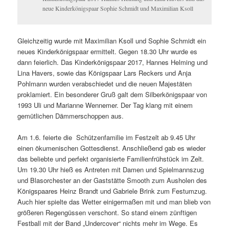
neue Kinderkönigspaar Sophie Schmidt und Maximilian Ksoll
Gleichzeitig wurde mit Maximilian Ksoll und Sophie Schmidt ein
neues Kinderkönigspaar ermittelt. Gegen 18.30 Uhr wurde es
dann feierlich. Das Kinderkönigspaar 2017, Hannes Helming und
Lina Havers, sowie das Königspaar Lars Reckers und Anja
Pohlmann wurden verabschiedet und die neuen Majestäten
proklamiert. Ein besonderer Gruß galt dem Silberkönigspaar von
1993 Uli und Marianne Wennemer. Der Tag klang mit einem
gemütlichen Dämmerschoppen aus.
Am 1.6. feierte die
Schützenfamilie im Festzelt ab 9.45 Uhr
einen ökumenischen Gottesdienst. Anschließend gab es wieder
das beliebte und perfekt organisierte Familienfrühstück im Zelt.
Um 19.30 Uhr hieß es Antreten mit Damen und Spielmannszug
und Blasorchester an der Gaststätte Smooth zum Ausholen des
Königspaares Heinz Brandt und Gabriele Brink zum Festumzug.
Auch hier spielte das Wetter einigermaßen mit und man blieb von
größeren Regengüssen verschont. So stand einem zünftigen
Festball mit der Band „Undercover“ nichts mehr im Wege. Es