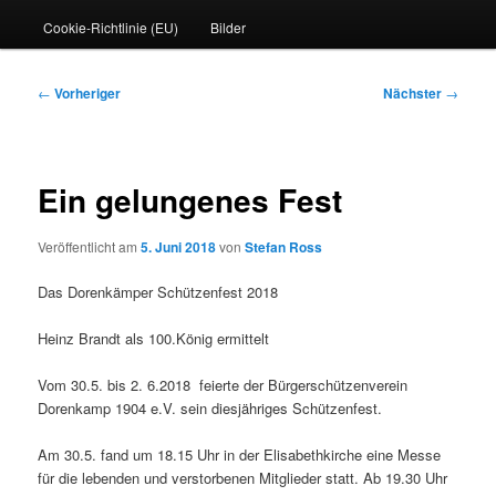
Cookie-Richtlinie (EU)
Bilder
Beitragsnavigation
←
Vorheriger
Nächster
→
Ein gelungenes Fest
Veröffentlicht am
5. Juni 2018
von
Stefan Ross
Das Dorenkämper Schützenfest 2018
Heinz Brandt als 100.König ermittelt
Vom 30.5. bis 2. 6.2018
feierte der Bürgerschützenverein
Dorenkamp 1904 e.V. sein diesjähriges Schützenfest.
Am 30.5. fand um 18.15 Uhr in der Elisabethkirche eine Messe
für die lebenden und verstorbenen Mitglieder statt. Ab 19.30 Uhr