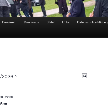
Der-Verein
Downloads
Bilder
Links
Datenschutzerklärung
8/2026
Ansichten-
VERANSTALTUN
Liste
Navigation
ANSICHTEN-
NAVIGATION
00
-
22:00
eßen